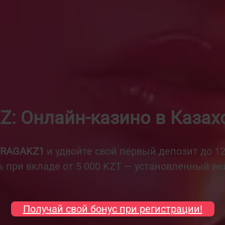
KZ: Онлайн-казино в Казах
FRAGAKZ1
и удвойте свой первый депозит до 12
% при вкладе от 5 000 KZT — установленный ве
Получай свой бонус при регистрации!